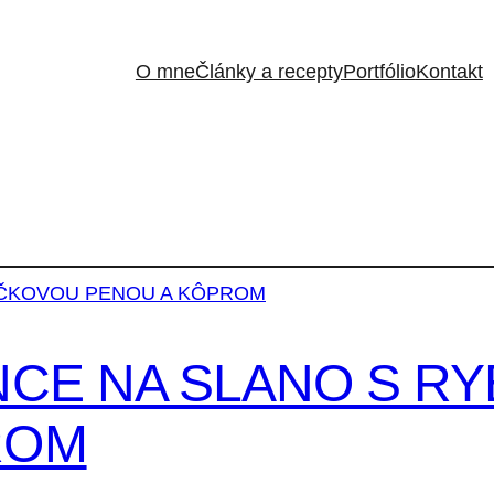
O mne
Články a recepty
Portfólio
Kontakt
NCE NA SLANO S R
ROM