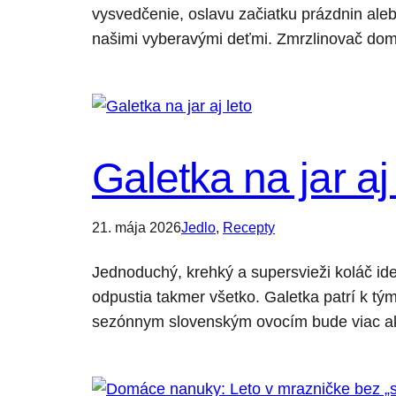
vysvedčenie, oslavu začiatku prázdnin aleb
našimi vyberavými deťmi. Zmrzlinovač do
Galetka na jar aj
21. mája 2026
Jedlo
, 
Recepty
Jednoduchý, krehký a supersvieži koláč ide
odpustia takmer všetko. Galetka patrí k tý
sezónnym slovenským ovocím bude viac ako