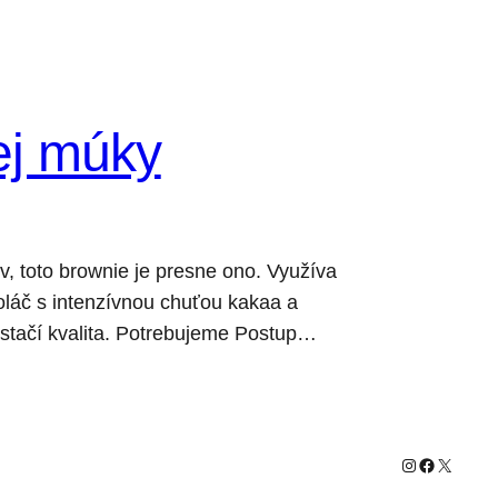
ej múky
, toto brownie je presne ono. Využíva
oláč s intenzívnou chuťou kakaa a
 stačí kvalita. Potrebujeme Postup…
Instagram
Facebook
X