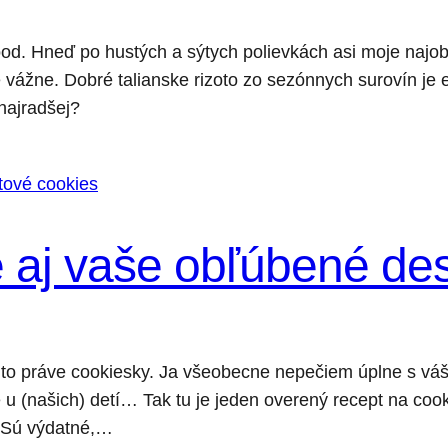
ood. Hneď po hustých a sýtych polievkách asi moje najob
 vážne. Dobré talianske rizoto zo sezónnych surovín je e
najradšej?
 aj vaše obľúbené de
 to práve cookiesky. Ja všeobecne nepečiem úplne s vášň
u (našich) detí… Tak tu je jeden overený recept na cook
. Sú výdatné,…