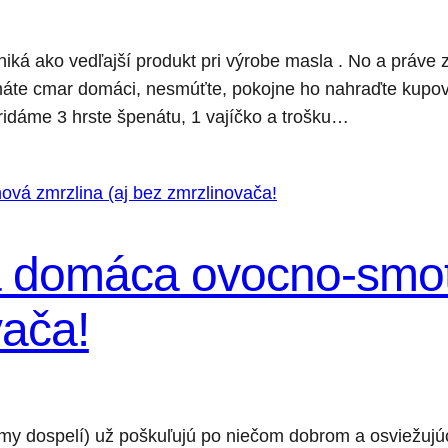
ká ako vedľajší produkt pri výrobe masla . No a práve 
emáte cmar domáci, nesmúťte, pokojne ho nahraďte kup
idáme 3 hrste špenátu, 1 vajíčko a trošku…
a domáca ovocno-smot
vača!
j my dospelí) už poškuľujú po niečom dobrom a osviežu