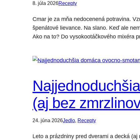
8. júla 2026
Recepty
Cmar je za mňa nedocenená potravina. Vzni
špenátové lievance. Na slano. Keď ale n
Ako na to? Do vysokootáčkového mixéra pr
Najjednoduchši
(aj bez zmrzlino
24. júna 2026
Jedlo
, 
Recepty
Leto a prázdniny pred dverami a decká (a