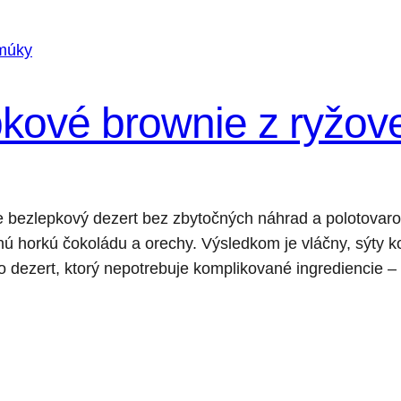
kové brownie z ryžov
e bezlepkový dezert bez zbytočných náhrad a polotovarov
nú horkú čokoládu a orechy. Výsledkom je vláčny, sýty k
o dezert, ktorý nepotrebuje komplikované ingrediencie –