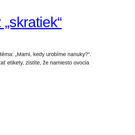
„skratiek“
a téma: „Mami, kedy urobíme nanuky?“.
ť etikety, zistíte, že namiesto ovocia