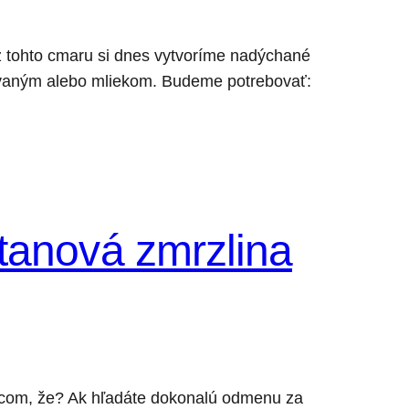
z tohto cmaru si dnes vytvoríme nadýchané
ovaným alebo mliekom. Budeme potrebovať:
anová zmrzlina
júcom, že? Ak hľadáte dokonalú odmenu za