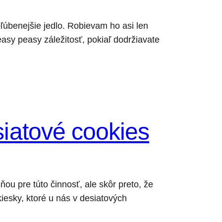
ľúbenejšie jedlo. Robievam ho asi len
asy peasy záležitosť, pokiaľ dodržiavate
siatové cookies
ou pre túto činnosť, ale skôr preto, že
iesky, ktoré u nás v desiatových