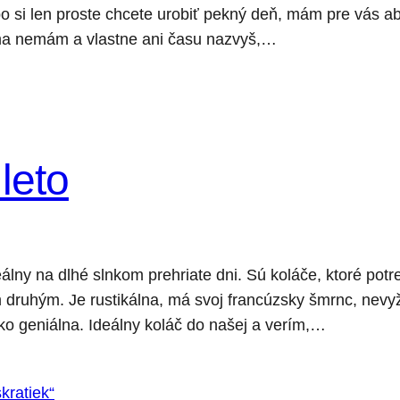
o si len proste chcete urobiť pekný deň, mám pre vás a
ma nemám a vlastne ani času nazvyš,…
 leto
álny na dlhé slnkom prehriate dni. Sú koláče, ktoré pot
m druhým. Je rustikálna, má svoj francúzsky šmrnc, nevy
 geniálna. Ideálny koláč do našej a verím,…