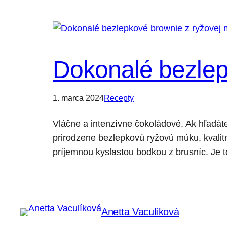
Dokonalé bezlep
1. marca 2024
Recepty
Vláčne a intenzívne čokoládové. Ak hľadát
prirodzene bezlepkovú ryžovú múku, kvalit
príjemnou kyslastou bodkou z brusníc. Je t
Anetta Vaculíková