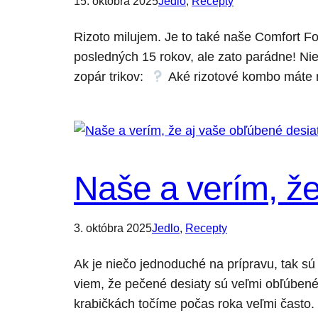
15. októbra 2025
Jedlo
, 
Recepty
Rizoto milujem. Je to také naše Comfort F
posledných 15 rokov, ale zato parádne! Nie
zopár trikov:
Aké rizotové kombo máte 
Naše a verím, že
3. októbra 2025
Jedlo
, 
Recepty
Ak je niečo jednoduché na prípravu, tak sú
viem, že pečené desiaty sú veľmi obľúbené 
krabičkách točíme počas roka veľmi často