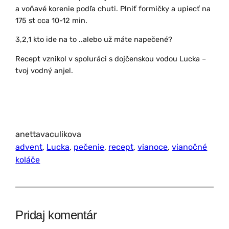
a voňavé korenie podľa chuti. Plniť formičky a upiecť na
175 st cca 10-12 min.
3,2,1 kto ide na to ..alebo už máte napečené?
Recept vznikol v spoluráci s dojčenskou vodou Lucka –
tvoj vodný anjel.
anettavaculikova
advent
, 
Lucka
, 
pečenie
, 
recept
, 
vianoce
, 
vianočné
koláče
Pridaj komentár