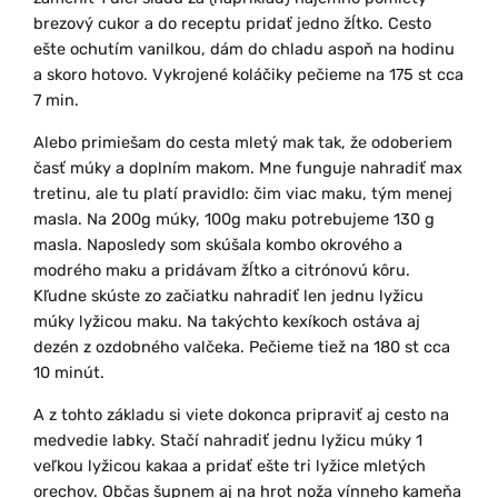
brezový cukor a do receptu pridať jedno žĺtko. Cesto
ešte ochutím vanilkou, dám do chladu aspoň na hodinu
a skoro hotovo. Vykrojené koláčiky pečieme na 175 st cca
7 min.
Alebo primiešam do cesta mletý mak tak, že odoberiem
časť múky a doplním makom. Mne funguje nahradiť max
tretinu, ale tu platí pravidlo: čim viac maku, tým menej
masla. Na 200g múky, 100g maku potrebujeme 130 g
masla. Naposledy som skúšala kombo okrového a
modrého maku a pridávam žĺtko a citrónovú kôru.
Kľudne skúste zo začiatku nahradiť len jednu lyžicu
múky lyžicou maku. Na takýchto kexíkoch ostáva aj
dezén z ozdobného valčeka. Pečieme tiež na 180 st cca
10 minút.
A z tohto základu si viete dokonca pripraviť aj cesto na
medvedie labky. Stačí nahradiť jednu lyžicu múky 1
veľkou lyžicou kakaa a pridať ešte tri lyžice mletých
orechov. Občas šupnem aj na hrot noža vínneho kameňa