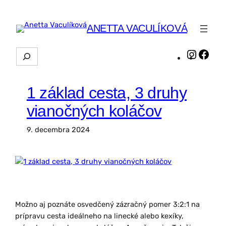
Prejsť
na
ANETTA VACULÍKOVÁ
obsah
Hľadať
Instagr
Face
1 základ cesta, 3 druhy
vianočných koláčov
9. decembra 2024
Možno aj poznáte osvedčený zázračný pomer 3:2:1 na
prípravu cesta ideálneho na linecké alebo kexíky,