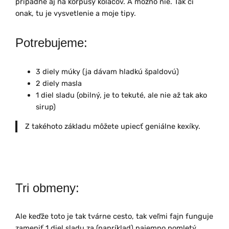
prípadne aj na korpusy koláčov. A možno nie. Tak či
onak, tu je vysvetlenie a moje tipy.
Potrebujeme:
3 diely múky (ja dávam hladkú špaldovú)
2 diely masla
1 diel sladu (obilný, je to tekuté, ale nie až tak ako
sirup)
Z takéhoto základu môžete upiecť geniálne kexíky.
Tri obmeny:
Ale keďže toto je tak tvárne cesto, tak veľmi fajn funguje
zameniť 1 diel sladu za (napríklad) najemno pomletý