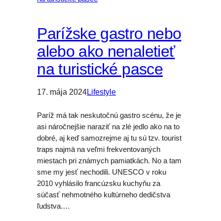
Parížske gastro nebo
alebo ako nenaletieť
na turistické pasce
17. mája 2024
Lifestyle
Paríž má tak neskutočnú gastro scénu, že je
asi náročnejšie naraziť na zlé jedlo ako na to
dobré, aj keď samozrejme aj tu sú tzv. tourist
traps najmä na veľmi frekventovaných
miestach pri známych pamiatkách. No a tam
sme my jesť nechodili. UNESCO v roku
2010 vyhlásilo francúzsku kuchyňu za
súčasť nehmotného kultúrneho dedičstva
ľudstva.…