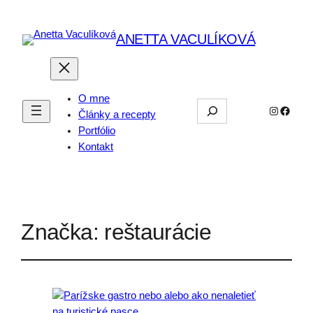
ANETTA VACULÍKOVÁ
O mne
Hľadať
Instagra
Faceb
Články a recepty
Portfólio
Kontakt
Značka:
reštaurácie