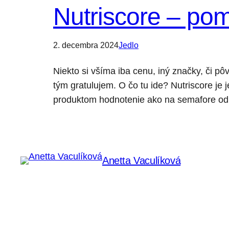
Nutriscore – po
2. decembra 2024
Jedlo
Niekto si všíma iba cenu, iný značky, či pô
tým gratulujem. O čo tu ide? Nutriscore j
produktom hodnotenie ako na semafore od
Anetta Vaculíková