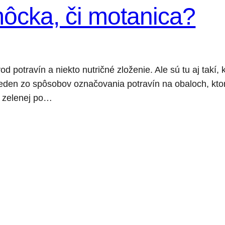
môcka, či motanica?
vod potravín a niekto nutričné zloženie. Ale sú tu aj takí
e jeden zo spôsobov označovania potravín na obaloch, kt
 zelenej po…