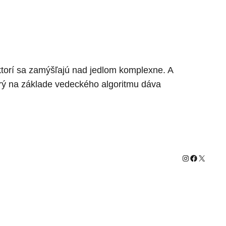
, ktorí sa zamýšľajú nad jedlom komplexne. A
orý na základe vedeckého algoritmu dáva
Instagram
Facebook
X