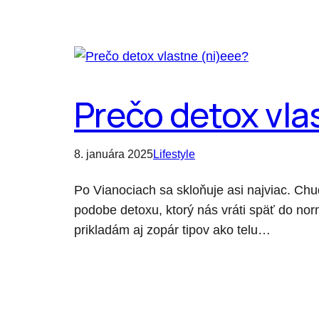
Prečo detox vla
8. januára 2025
Lifestyle
Po Vianociach sa skloňuje asi najviac. Ch
podobe detoxu, ktorý nás vráti späť do norm
prikladám aj zopár tipov ako telu…