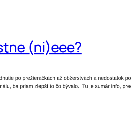
stne (ni)eee?
udnutie po prežieračkách až obžerstvách a nedostatok p
álu, ba priam zlepší to čo bývalo. Tu je sumár info, pre