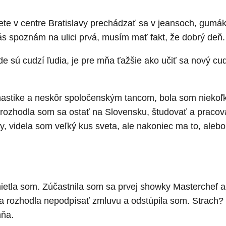
e v centre Bratislavy prechádzať sa v jeansoch, gumáko
ás spoznám na ulici prvá, musím mať fakt, že dobrý deň.
e sú cudzí ľudia, je pre mňa ťažšie ako učiť sa nový cu
astike a neskôr spoločenským tancom, bola som niekoľk
rozhodla som sa ostať na Slovensku, študovať a pracovať 
, videla som veľký kus sveta, ale nakoniec ma to, aleb
mietla som. Zúčastnila som sa prvej showky Masterchef a 
sa rozhodla nepodpísať zmluvu a odstúpila som. Strach?
mňa.