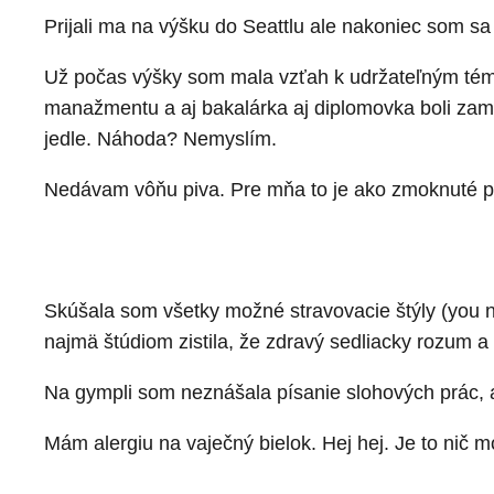
Prijali ma na výšku do Seattlu ale nakoniec som sa 
Už počas výšky som mala vzťah k udržateľným tém
manažmentu a aj bakalárka aj diplomovka boli zam
jedle. Náhoda? Nemyslím.
Nedávam vôňu piva. Pre mňa to je ako zmoknuté po
Skúšala som všetky možné stravovacie štýly (you n
najmä štúdiom zistila, že zdravý sedliacky rozum a k
Na gympli som neznášala písanie slohových prác, a 
Mám alergiu na vaječný bielok. Hej hej. Je to nič mo