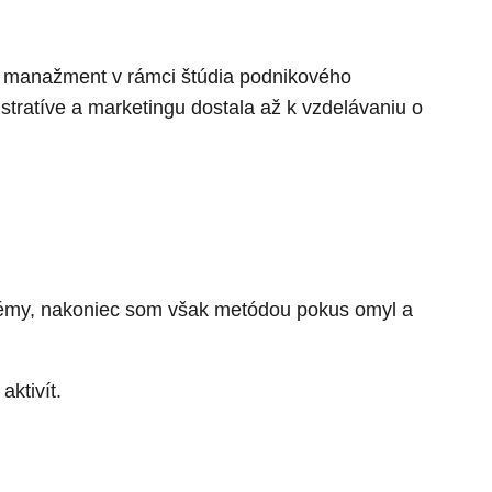
n manažment v rámci štúdia podnikového
ratíve a marketingu dostala až k vzdelávaniu o
oblémy, nakoniec som však metódou pokus omyl a
ktivít.