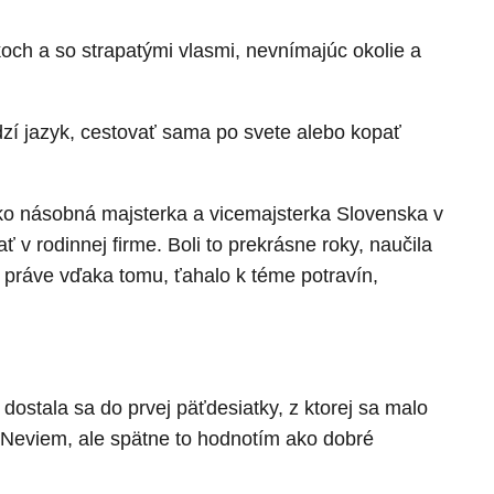
ch a so strapatými vlasmi, nevnímajúc okolie a
dzí jazyk, cestovať sama po svete alebo kopať
o násobná majsterka a vicemajsterka Slovenska v
v rodinnej firme. Boli to prekrásne roky, naučila
o práve vďaka tomu, ťahalo k téme potravín,
dostala sa do prvej päťdesiatky, z ktorej sa malo
 Neviem, ale spätne to hodnotím ako dobré