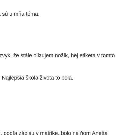
a sú u mňa téma.
yk, že stále olizujem nožík, hej etiketa v tomto
Najlepšia škola života to bola.
u, podľa zápisu v matrike, bolo na ňom Anetta