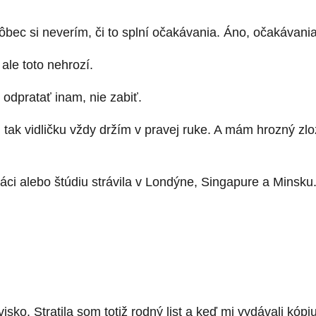
ôbec si neverím, či to splní očakávania. Áno, očakávani
le toto nehrozí.
 odpratať inam, nie zabiť.
ak vidličku vždy držím v pravej ruke. A mám hrozný zlozv
ráci alebo štúdiu strávila v Londýne, Singapure a Minsku. 
ko. Stratila som totiž rodný list a keď mi vydávali kópi