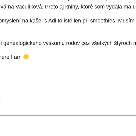
iová na Vaculíková. Preto aj knihy, ktoré som vydala ma 
pomyslení na kaše, s Adi to isté len pri smoothies. Musí
 genealogického výskumu rodov cez všetkých štyroch mo
here I am
s