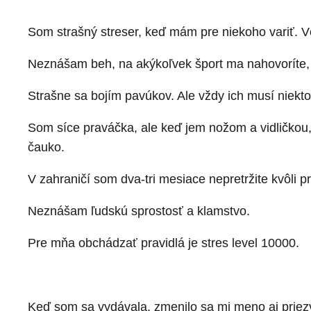
Som strašný streser, keď mám pre niekoho variť. V
Neznášam beh, na akýkoľvek šport ma nahovoríte, a
Strašne sa bojím pavúkov. Ale vždy ich musí niekto
Som síce praváčka, ale keď jem nožom a vidličkou, t
čauko.
V zahraničí som dva-tri mesiace nepretržite kvôli p
Neznášam ľudskú sprostosť a klamstvo.
Pre mňa obchádzať pravidlá je stres level 10000.
Keď som sa vydávala, zmenilo sa mi meno aj priezvis