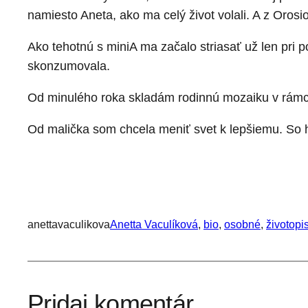
namiesto Aneta, ako ma celý život volali. A z Oros
Ako tehotnú s miniA ma začalo striasať už len pri 
skonzumovala.
Od minulého roka skladám rodinnú mozaiku v rámci
Od malička som chcela meniť svet k lepšiemu. So 
anettavaculikova
Anetta Vaculíková
, 
bio
, 
osobné
, 
životopi
Pridaj komentár