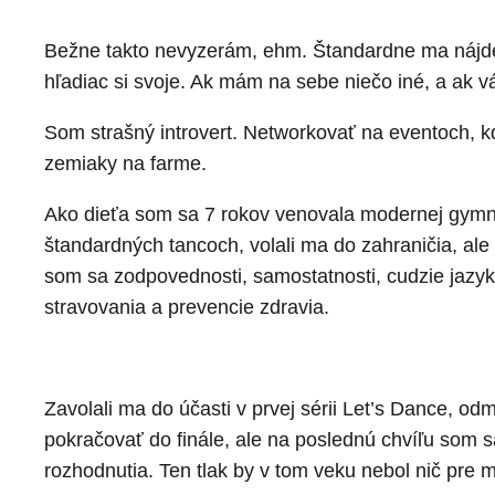
Bežne takto nevyzerám, ehm. Štandardne ma nájdet
hľadiac si svoje. Ak mám na sebe niečo iné, a ak v
Som strašný introvert. Networkovať na eventoch, kd
zemiaky na farme.
Ako dieťa som sa 7 rokov venovala modernej gymn
štandardných tancoch, volali ma do zahraničia, ale 
som sa zodpovednosti, samostatnosti, cudzie jazyky
stravovania a prevencie zdravia.
Zavolali ma do účasti v prvej sérii Let’s Dance, od
pokračovať do finále, ale na poslednú chvíľu som 
rozhodnutia. Ten tlak by v tom veku nebol nič pre 