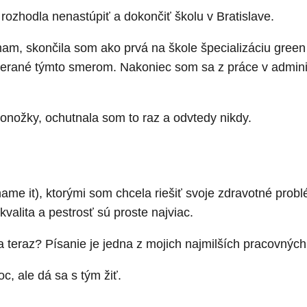
rozhodla nenastúpiť a dokončiť školu v Bratislave.
am, skončila som ako prvá na škole špecializáciu gree
erané týmto smerom. Nakoniec som sa z práce v administ
nožky, ochutnala som to raz a odvtedy nikdy.
ame it), ktorými som chcela riešiť svoje zdravotné pr
valita a pestrosť sú proste najviac.
teraz? Písanie je jedna z mojich najmilších pracovných a
c, ale dá sa s tým žiť.