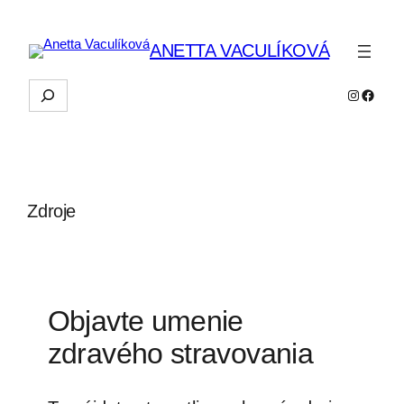
Prejsť
na
ANETTA VACULÍKOVÁ
obsah
Hľadať
Instagra
Faceb
Zdroje
Objavte umenie
zdravého stravovania