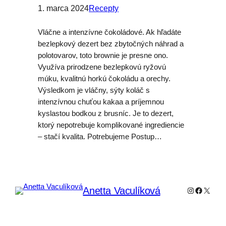
1. marca 2024
Recepty
Vláčne a intenzívne čokoládové. Ak hľadáte
bezlepkový dezert bez zbytočných náhrad a
polotovarov, toto brownie je presne ono.
Využíva prirodzene bezlepkovú ryžovú
múku, kvalitnú horkú čokoládu a orechy.
Výsledkom je vláčny, sýty koláč s
intenzívnou chuťou kakaa a príjemnou
kyslastou bodkou z brusníc. Je to dezert,
ktorý nepotrebuje komplikované ingrediencie
– stačí kvalita. Potrebujeme Postup…
Anetta Vaculíková
Instagram
Faceboo
X